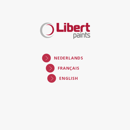
Libert
Paints
NEDERLANDS
FRANÇAIS
ENGLISH