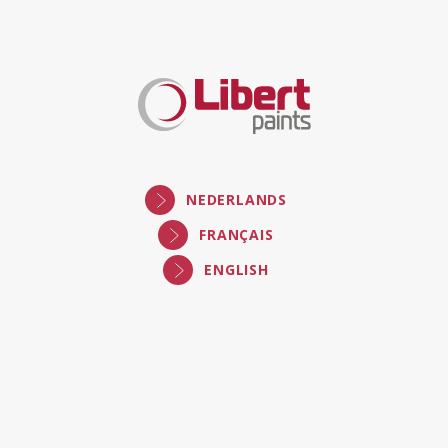
Libert
Paints
NEDERLANDS
FRANÇAIS
ENGLISH