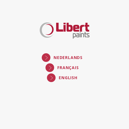
Libert
Paints
NEDERLANDS
FRANÇAIS
ENGLISH