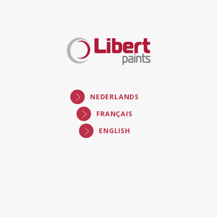
Libert
Paints
NEDERLANDS
FRANÇAIS
ENGLISH