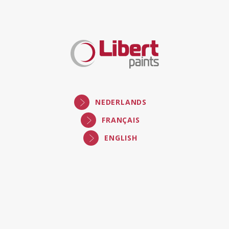
Libert
Paints
NEDERLANDS
FRANÇAIS
ENGLISH