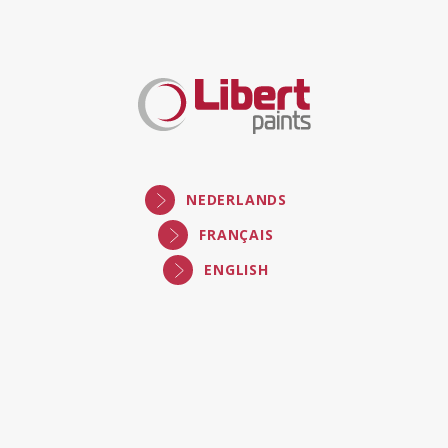
Libert
Paints
NEDERLANDS
FRANÇAIS
ENGLISH