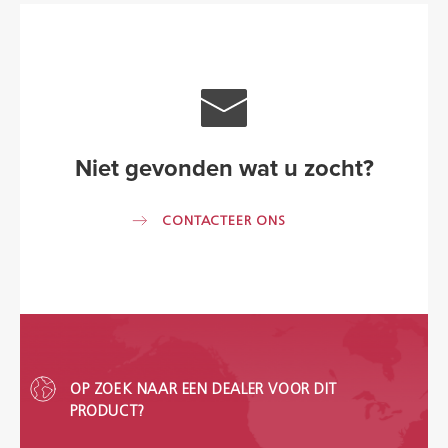
Kleuren
Contact
Niet gevonden wat u zocht?
Aalterpaint
CONTACTEER ONS
NL
FR
EN
OP ZOEK NAAR EEN DEALER VOOR DIT
PRODUCT?