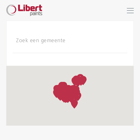
Libert
Inloggen
Zoek
Paints
INDUSTRIE
GEBOUWEN
VLOEREN
HYGIËNE OPLOSSINGEN
THINNERS & VARIA
Dealers
Referenties
Brochures