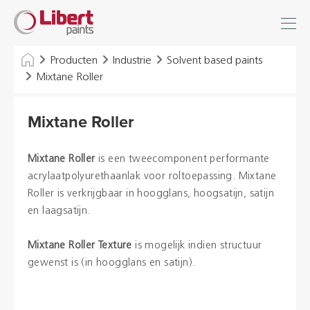
Libert
Inloggen
Zoek
Paints
INDUSTRIE
Producten
Industrie
Solvent based paints
Mixtane Roller
GEBOUWEN
Mixtane Roller
VLOEREN
HYGIËNE OPLOSSINGEN
Mixtane Roller
is een tweecomponent performante
acrylaatpolyurethaanlak voor roltoepassing. Mixtane
THINNERS & VARIA
Roller is verkrijgbaar in hoogglans, hoogsatijn, satijn
en laagsatijn.
Dealers
Mixtane Roller Texture
is mogelijk indien structuur
gewenst is (in hoogglans en satijn).
Referenties
Brochures