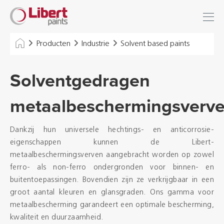
Libert
Inloggen
Paints
INDUSTRIE
Producten
Industrie
Solvent based paints
GEBOUWEN
Solventgedragen
VLOEREN
metaalbeschermingsverv
HYGIËNE OPLOSSINGEN
Dankzij hun universele hechtings- en anticorrosie-
THINNERS & VARIA
eigenschappen kunnen de Libert-
metaalbeschermingsverven aangebracht worden op zowel
ferro- als non-ferro ondergronden voor binnen- en
Dealers
buitentoepassingen. Bovendien zijn ze verkrijgbaar in een
groot aantal kleuren en glansgraden. Ons gamma voor
Referenties
metaalbescherming garandeert een optimale bescherming,
kwaliteit en duurzaamheid.
Brochures