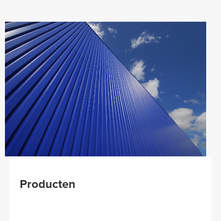
Kleuren
Contact
Aalterpaint
NL
FR
EN
Producten