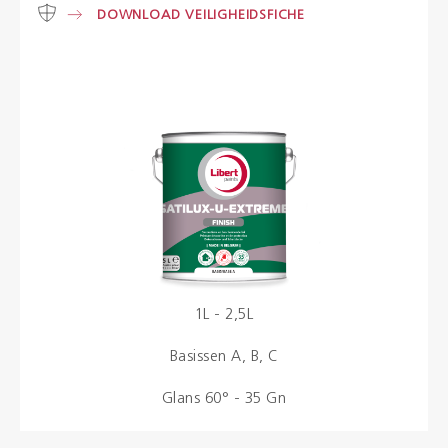
DOWNLOAD VEILIGHEIDSFICHE
Kleuren
Contact
Aalterpaint
NL
FR
EN
1L - 2,5L
Basissen A, B, C
Glans 60° - 35 Gn