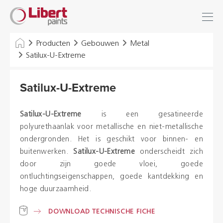
Libert
Inloggen
Zoek
Paints
INDUSTRIE
Producten
Gebouwen
Metal
Satilux-U-Extreme
GEBOUWEN
Satilux-U-Extreme
VLOEREN
HYGIËNE OPLOSSINGEN
Satilux-U-Extreme
is een gesatineerde
polyurethaanlak voor metallische en niet-metallische
THINNERS & VARIA
ondergronden. Het is geschikt voor binnen- en
buitenwerken.
Satilux-U-Extreme
onderscheidt zich
door zijn goede vloei, goede
Dealers
ontluchtingseigenschappen, goede kantdekking en
hoge duurzaamheid.
Referenties
DOWNLOAD TECHNISCHE FICHE
Brochures