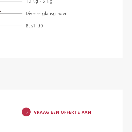
10 Kg - 5 Kg
Diverse glansgraden
Kleuren
B, s1-d0
Contact
Aalterpaint
VRAAG EEN OFFERTE AAN