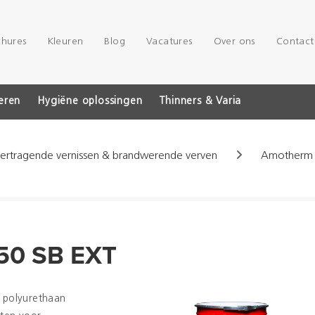
chures
Kleuren
Blog
Vacatures
Over ons
Contact
eren
Hygiëne oplossingen
Thinners & Varia
ertragende vernissen & brandwerende verven
Amotherm 
50 SB EXT
polyurethaan