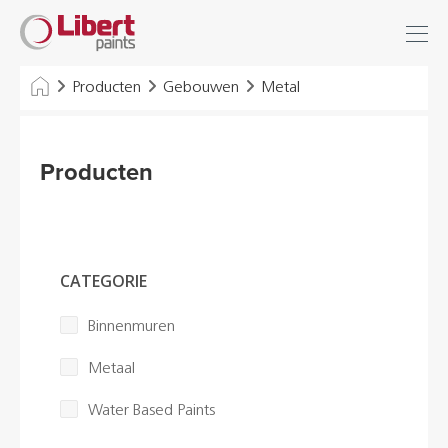
Libert
Inloggen
Zoek
Paints
INDUSTRIE
Producten
Gebouwen
Metal
GEBOUWEN
Producten
VLOEREN
HYGIËNE OPLOSSINGEN
THINNERS & VARIA
CATEGORIE
Binnenmuren
Dealers
Metaal
Referenties
Water Based Paints
Brochures