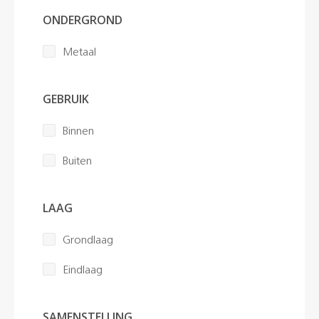
ONDERGROND
Kleuren
Metaal
Contact
GEBRUIK
Aalterpaint
Binnen
Buiten
NL
FR
EN
LAAG
Grondlaag
Eindlaag
SAMENSTELLING