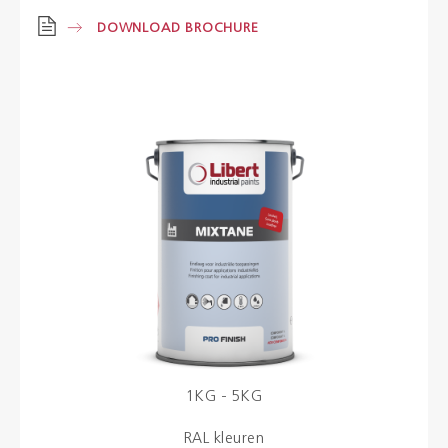
DOWNLOAD BROCHURE
Kleuren
Contact
Aalterpaint
NL
FR
EN
1KG - 5KG
RAL kleuren