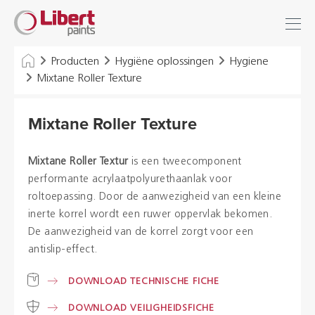
Libert
Inloggen
Zoek
Paints
INDUSTRIE
Producten
Hygiëne oplossingen
Hygiene
Mixtane Roller Texture
GEBOUWEN
Mixtane Roller Texture
VLOEREN
HYGIËNE OPLOSSINGEN
Mixtane Roller Textur
is een tweecomponent
performante acrylaatpolyurethaanlak voor
THINNERS & VARIA
roltoepassing. Door de aanwezigheid van een kleine
inerte korrel wordt een ruwer oppervlak bekomen.
De aanwezigheid van de korrel zorgt voor een
Dealers
antislip-effect.
Referenties
DOWNLOAD TECHNISCHE FICHE
DOWNLOAD VEILIGHEIDSFICHE
Brochures