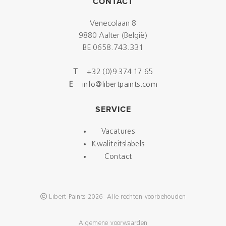
CONTACT
Venecolaan 8
9880 Aalter (België)
BE 0658.743.331
T
+32 (0)9 374 17 65
E
info@libertpaints.com
SERVICE
Vacatures
Kwaliteitslabels
Contact
Libert Paints 2026 Alle rechten voorbehouden
Algemene voorwaarden