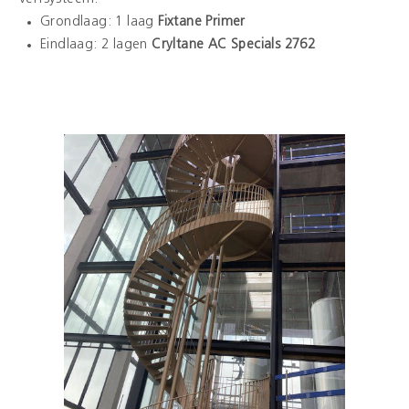
Grondlaag: 1 laag
Fixtane Primer
Eindlaag: 2 lagen
Cryltane AC Specials 2762
Kleuren
Contact
Aalterpaint
NL
FR
EN