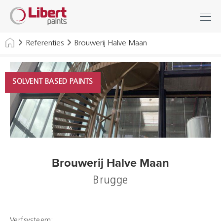
Libert
Inloggen
Zoek
Paints
INDUSTRIE
Referenties
Brouwerij Halve Maan
GEBOUWEN
SOLVENT BASED PAINTS
VLOEREN
HYGIËNE OPLOSSINGEN
THINNERS & VARIA
Brouwerij Halve Maan
Dealers
Brugge
Referenties
Brochures
Verfsysteem: