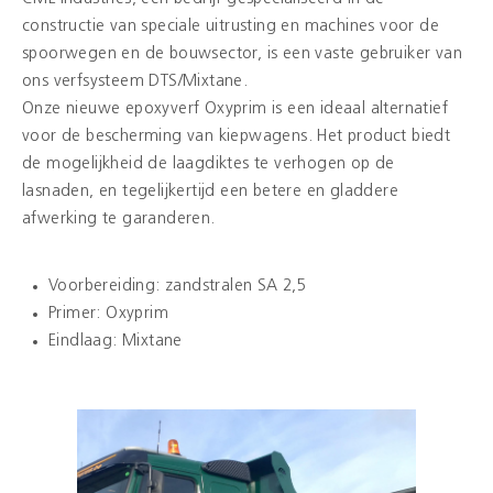
constructie van speciale uitrusting en machines voor de
spoorwegen en de bouwsector, is een vaste gebruiker van
Kleuren
ons verfsysteem DTS/Mixtane.
Onze nieuwe epoxyverf Oxyprim is een ideaal alternatief
Contact
voor de bescherming van kiepwagens. Het product biedt
de mogelijkheid de laagdiktes te verhogen op de
Aalterpaint
lasnaden, en tegelijkertijd een betere en gladdere
afwerking te garanderen.
NL
FR
EN
Voorbereiding: zandstralen SA 2,5
Primer: Oxyprim
Eindlaag: Mixtane