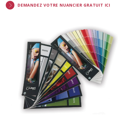
DEMANDEZ VOTRE NUANCIER GRATUIT ICI
Brochures
Couleurs
Contacts
Aalterpaint
NL
FR
EN