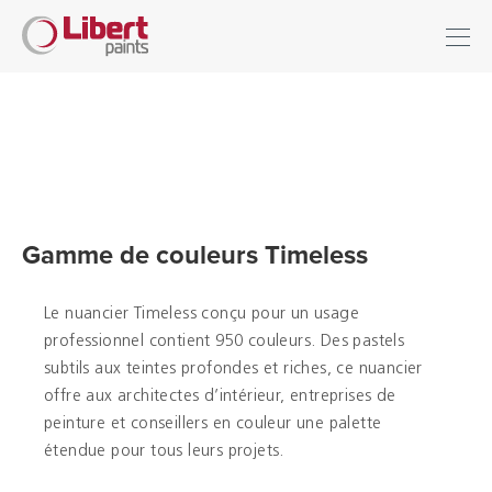
Libert
Se connecter
Paints
Chercher
INDUSTRIE
BÂTIMENT
SOLS
Gamme de couleurs Timeless
SOLUTIONS D'HYGIÈNE
Le nuancier Timeless conçu pour un usage
professionnel contient 950 couleurs. Des pastels
DILUANTS & DIVERS
subtils aux teintes profondes et riches, ce nuancier
offre aux architectes d’intérieur, entreprises de
Distributeurs
peinture et conseillers en couleur une palette
étendue pour tous leurs projets.
Références