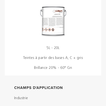
Brochures
Couleurs
Contacts
5L - 20L
Aalterpaint
Teintes à partir des bases A, C + gris
Brillance 20% - 60° Gn
NL
FR
EN
CHAMPS D'APPLICATION
Industrie