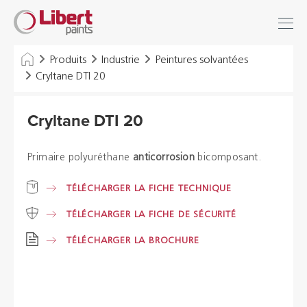
Libert
Se connecter
Paints
Chercher
Produits
Industrie
Peintures solvantées
Cryltane DTI 20
INDUSTRIE
Cryltane DTI 20
BÂTIMENT
SOLS
Primaire polyuréthane
anticorrosion
bicomposant.
SOLUTIONS D'HYGIÈNE
TÉLÉCHARGER LA FICHE TECHNIQUE
TÉLÉCHARGER LA FICHE DE SÉCURITÉ
DILUANTS & DIVERS
TÉLÉCHARGER LA BROCHURE
Distributeurs
Références