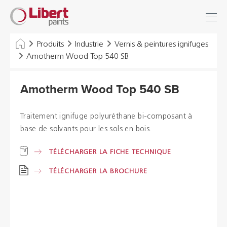
Libert
Se connecter
Paints
Chercher
Produits
Industrie
Vernis & peintures ignifuges
Amotherm Wood Top 540 SB
INDUSTRIE
Amotherm Wood Top 540 SB
BÂTIMENT
SOLS
Traitement ignifuge polyuréthane bi-composant à
base de solvants pour les sols en bois.
SOLUTIONS D'HYGIÈNE
TÉLÉCHARGER LA FICHE TECHNIQUE
DILUANTS & DIVERS
TÉLÉCHARGER LA BROCHURE
Distributeurs
Références