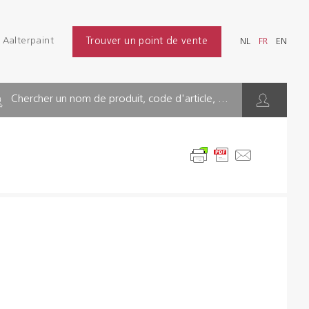
Se connecter
Aalterpaint
Trouver un point de vente
NL
FR
EN
Chercher
NL
FR
EN
INDUSTRIE
Chercher un nom de produit, code d'article, ...
BÂTIMENT
SOLS
SOLUTIONS D'HYGIÈNE
DILUANTS & DIVERS
Distributeurs
Références