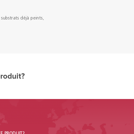
substrats déjà peints,
produit?
CE PRODUIT?