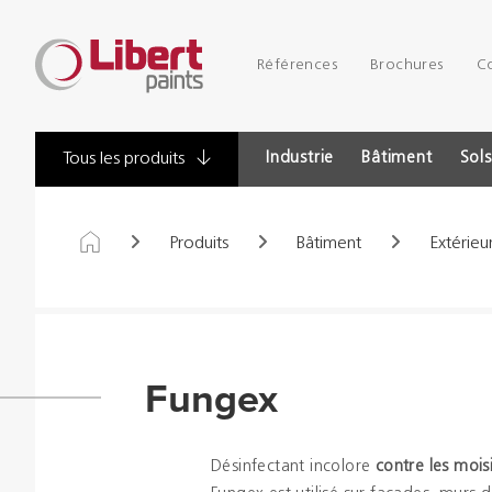
Libert
Références
Brochures
C
Paints
Industrie
Bâtiment
Sols
Tous les produits
Produits
Bâtiment
Extérieu
Fungex
Désinfectant incolore
contre les mois