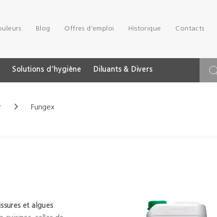
ouleurs
Blog
Offres d'emploi
Historique
Contacts
Solutions d'hygiène
Diluants & Divers
r
Fungex
issures et algues
.