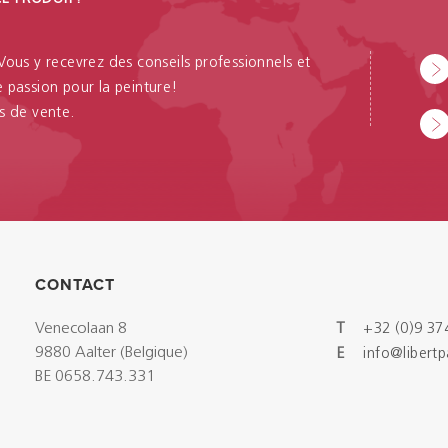
 Vous y recevrez des conseils professionnels et
passion pour la peinture!
s de vente.
CONTACT
Venecolaan 8
T
+32 (0)9 37
9880 Aalter (Belgique)
E
info@libert
BE 0658.743.331