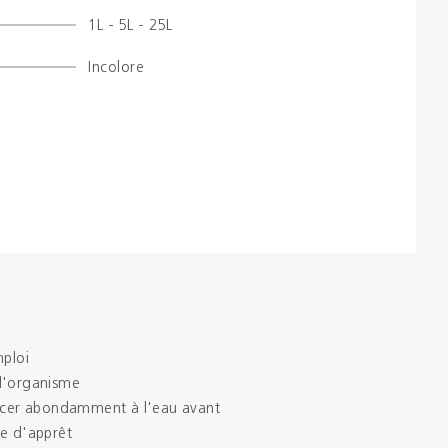
1L - 5L - 25L
Brochures
Incolore
Couleurs
Contacts
Aalterpaint
mploi
l'organisme
incer abondamment à l'eau avant
he d'apprêt