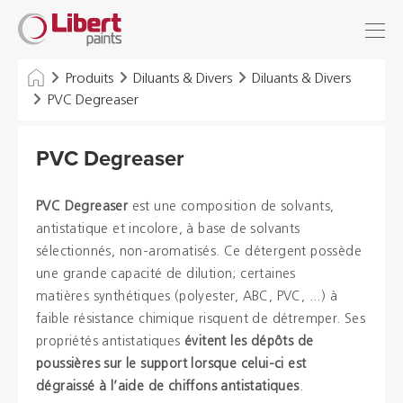
Libert
Se connecter
Paints
Chercher
Produits
Diluants & Divers
Diluants & Divers
PVC Degreaser
INDUSTRIE
PVC Degreaser
BÂTIMENT
SOLS
PVC Degreaser
est une composition de solvants,
antistatique et incolore, à base de solvants
SOLUTIONS D'HYGIÈNE
sélectionnés, non-aromatisés. Ce détergent possède
une grande capacité de dilution; certaines
DILUANTS & DIVERS
matières synthétiques (polyester, ABC, PVC, ...) à
faible résistance chimique risquent de détremper. Ses
propriétés antistatiques
évitent les dépôts de
Distributeurs
poussières sur le support lorsque celui-ci est
dégraissé à l’aide de chiffons antistatiques
.
Références