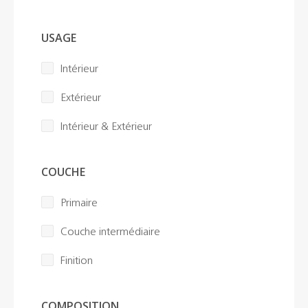
Brochures
USAGE
Couleurs
Intérieur
Extérieur
Contacts
Intérieur & Extérieur
Aalterpaint
COUCHE
Primaire
NL
FR
EN
Couche intermédiaire
Finition
COMPOSITION