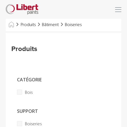
Libert
Se connecter
Paints
Chercher
Produits
Bâtiment
Boiseries
INDUSTRIE
Produits
BÂTIMENT
SOLS
SOLUTIONS D'HYGIÈNE
CATÉGORIE
DILUANTS & DIVERS
Bois
Distributeurs
SUPPORT
Références
Boiseries