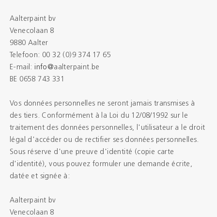
Aalterpaint bv
Brochures
Venecolaan 8
9880 Aalter
Couleurs
Telefoon: 00 32 (0)9 374 17 65
E-mail:
info@
aalterpaint.be
Contacts
BE 0658 743 331
Aalterpaint
Vos données personnelles ne seront jamais transmises à
des tiers. Conformément à la Loi du 12/08/1992 sur le
traitement des données personnelles, l'utilisateur a le droit
légal d'accéder ou de rectifier ses données personnelles.
NL
FR
EN
Sous réserve d'une preuve d'identité (copie carte
d'identité), vous pouvez formuler une demande écrite,
datée et signée à:
Aalterpaint bv
Venecolaan 8