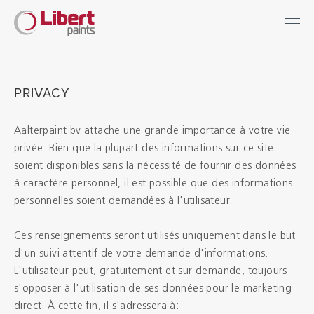
Libert
Se connecter
Paints
Chercher
INDUSTRIE
PRIVACY
BÂTIMENT
Aalterpaint bv attache une grande importance à votre vie
privée. Bien que la plupart des informations sur ce site
SOLS
soient disponibles sans la nécessité de fournir des données
à caractère personnel, il est possible que des informations
SOLUTIONS D'HYGIÈNE
personnelles soient demandées à l'utilisateur.
DILUANTS & DIVERS
Ces renseignements seront utilisés uniquement dans le but
d'un suivi attentif de votre demande d'informations.
Distributeurs
L'utilisateur peut, gratuitement et sur demande, toujours
s'opposer à l'utilisation de ses données pour le marketing
Références
direct. À cette fin, il s'adressera à: