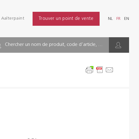
Se connecter
Aalterpaint
Trouver un point de vente
NL
FR
EN
Chercher
NL
FR
EN
INDUSTRIE
Chercher un nom de produit, code d'article, ...
BÂTIMENT
SOLS
SOLUTIONS D'HYGIÈNE
DILUANTS & DIVERS
Distributeurs
Références