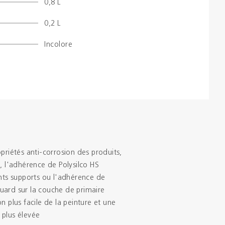
0,8 L
Brochures
0,2 L
Incolore
Couleurs
Contacts
Aalterpaint
opriétés anti-corrosion des produits,
e, l'adhérence de Polysilco HS
ents supports ou l'adhérence de
uard sur la couche de primaire
n plus facile de la peinture et une
 plus élevée