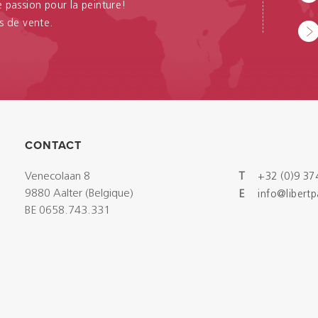
passion pour la peinture!
s de vente.
CONTACT
Venecolaan 8
T
+32 (0)9 37
9880 Aalter (Belgique)
E
info@libert
BE 0658.743.331