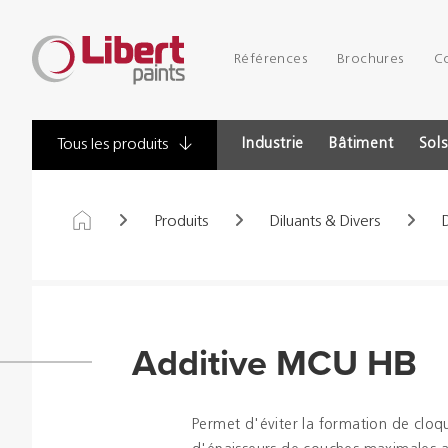
Libert
Références
Brochures
C
Paints
Industrie
Bâtiment
Sols
Tous les produits
Produits
Diluants & Divers
Additive MCU HB
Permet d'éviter la formation de cloqu