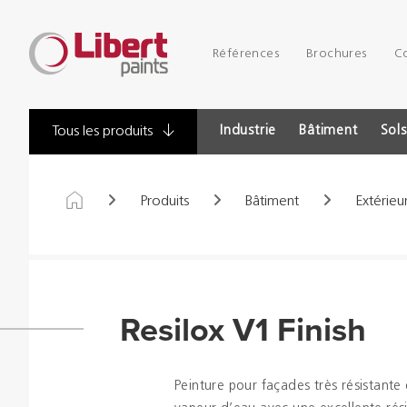
Libert
Références
Brochures
C
Paints
Industrie
Bâtiment
Sols
Tous les produits
Produits
Bâtiment
Extérieu
Resilox V1 Finish
Peinture pour façades très résistante