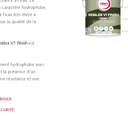
stance à l’eau. La
on caractère hydrophobe,
 l’eau très élevé à
sur la qualité de la
silox V1 Finish
est
ement hydrophobe avec
t la présence d’un
me résistance et une
HNIQUE
ÉCURITÉ