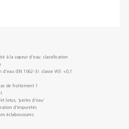
té à la vapeur d’eau: classification
m
on d’eau (EN 1062-3): classe W3: <0,1
asse de frottement 1
t
et lotus, ‘perles d’eau’
tration d’impuretés
sans éclaboussures