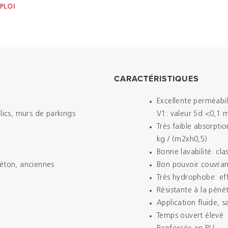
PLOI
CARACTÉRISTIQUES
Excellente perméabili
lics, murs de parkings
V1: valeur Sd <0,1 
Très faible absorpti
kg / (m2xh0,5)
Bonne lavabilité: cl
béton, anciennes
Bon pouvoir couvran
Très hydrophobe: eff
Résistante à la péné
Application fluide, 
Temps ouvert élevé