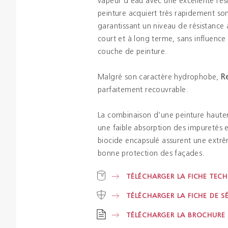
vapeur d’eau avec une excellente rési
peinture acquiert très rapidement s
garantissant un niveau de résistance à
court et à long terme, sans influence 
couche de peinture.
Malgré son caractère hydrophobe,
Re
parfaitement recouvrable.
La combinaison d’une peinture haut
une faible absorption des impuretés e
biocide encapsulé assurent une extrê
bonne protection des façades.
TÉLÉCHARGER LA FICHE TEC
TÉLÉCHARGER LA FICHE DE S
TÉLÉCHARGER LA BROCHURE