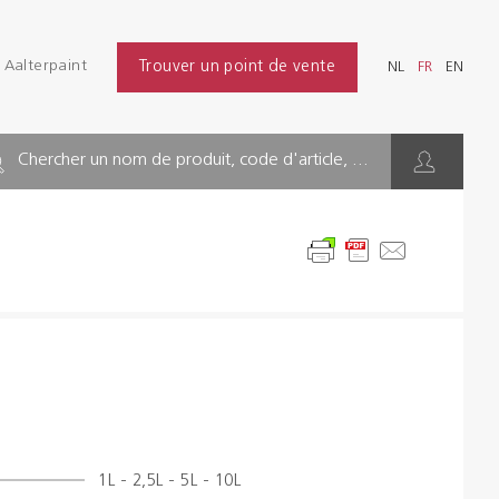
Se connecter
Aalterpaint
Trouver un point de vente
NL
FR
EN
Chercher
NL
FR
EN
INDUSTRIE
Chercher un nom de produit, code d'article, ...
BÂTIMENT
SOLS
SOLUTIONS D'HYGIÈNE
DILUANTS & DIVERS
Distributeurs
1L - 2,5L - 5L - 10L
Références