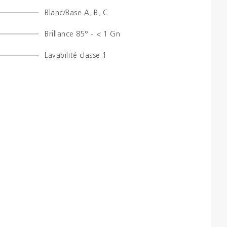
Blanc/Base A, B, C
Brochures
Brillance 85° - < 1 Gn
Couleurs
Lavabilité classe 1
Contacts
Aalterpaint