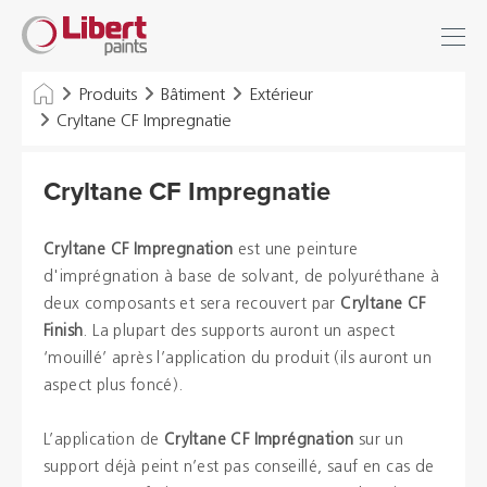
Libert
Se connecter
Paints
Chercher
Produits
Bâtiment
Extérieur
Cryltane CF Impregnatie
INDUSTRIE
Cryltane CF Impregnatie
BÂTIMENT
SOLS
Cryltane CF Impregnation
est une peinture
d'imprégnation à base de solvant, de polyuréthane à
SOLUTIONS D'HYGIÈNE
deux composants et sera recouvert par
Cryltane CF
Finish
. La plupart des supports auront un aspect
DILUANTS & DIVERS
‘mouillé’ après l’application du produit (ils auront un
aspect plus foncé).
Distributeurs
L’application de
Cryltane CF Imprégnation
sur un
support déjà peint n’est pas conseillé, sauf en cas de
Références