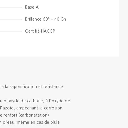
Base A
Brochures
Brillance 60° - 40 Gn
Couleurs
Certifié HACCP
Contacts
Aalterpaint
 à la saponification et résistance
au dioxyde de carbone, à l'oxyde de
 d'azote, empêchant la corrosion
e renfort (carbonatation)
on d'eau, même en cas de pluie