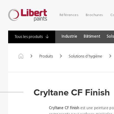
Libert
Références
Brochures
C
Paints
Industrie
Bâtiment
Sols
Tous les produits
Produits
Solutions d'hygiène
Cryltane CF Finish
Cryltane CF Finish
est une peinture p