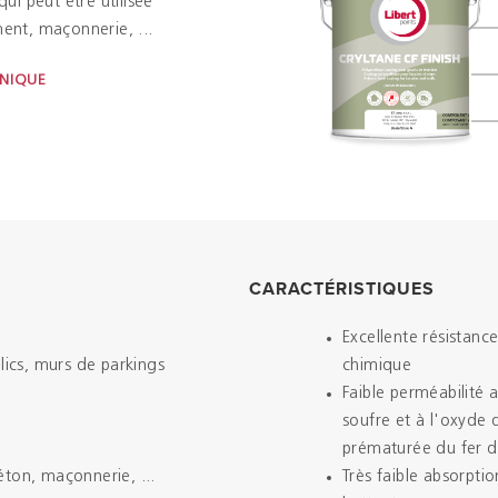
i peut être utilisée
ment, maçonnerie, ...
HNIQUE
CARACTÉRISTIQUES
Excellente résistance
lics, murs de parkings
chimique
Faible perméabilité 
soufre et à l'oxyde
prématurée du fer d
éton, maçonnerie, ...
Très faible absorpti