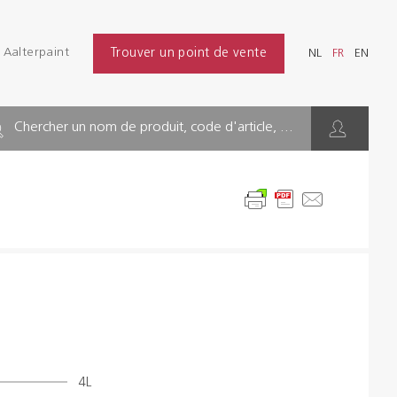
Se connecter
Aalterpaint
Trouver un point de vente
NL
FR
EN
Chercher
NL
FR
EN
INDUSTRIE
Chercher un nom de produit, code d'article, ...
BÂTIMENT
SOLS
SOLUTIONS D'HYGIÈNE
DILUANTS & DIVERS
Distributeurs
4L
Références