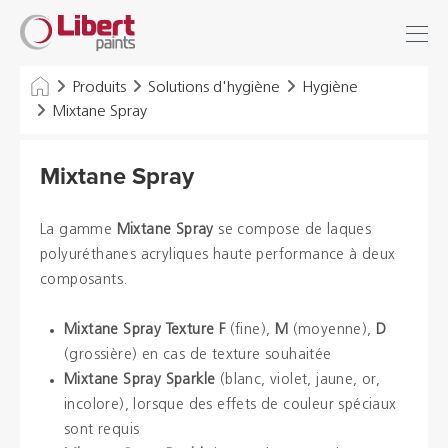
Libert
Se connecter
Paints
Chercher
Produits
Solutions d'hygiène
Hygiène
Mixtane Spray
INDUSTRIE
Mixtane Spray
BÂTIMENT
SOLS
La gamme
Mixtane Spray
se compose de laques
polyuréthanes acryliques haute performance à deux
SOLUTIONS D'HYGIÈNE
composants.
DILUANTS & DIVERS
Mixtane Spray Texture F
(fine),
M
(moyenne),
D
(grossière) en cas de texture souhaitée
Mixtane Spray Sparkle
(blanc, violet, jaune, or,
Distributeurs
incolore), lorsque des effets de couleur spéciaux
sont requis
Références