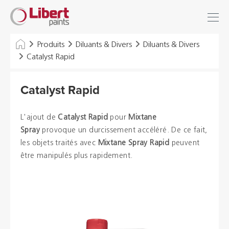
Libert
Se connecter
Paints
Chercher
Produits
Diluants & Divers
Diluants & Divers
Catalyst Rapid
INDUSTRIE
Catalyst Rapid
BÂTIMENT
SOLS
L'ajout de
Catalyst Rapid
pour
Mixtane
Spray
provoque un durcissement accéléré. De ce fait,
SOLUTIONS D'HYGIÈNE
les objets traités avec
Mixtane Spray Rapid
peuvent
être manipulés plus rapidement.
DILUANTS & DIVERS
Distributeurs
Références