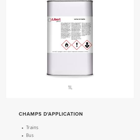
Brochures
Couleurs
Contacts
Aalterpaint
1L
NL
FR
EN
CHAMPS D'APPLICATION
Trains
Bus