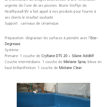
urgente de l’une de ses piscines. Bruno Stoffyn de
Brochures
Healthywall BV a fait appel à nos produits pour fournir à
ses clients le résultat souhaité.
Couleurs
Support : carreaux de céramique.
Contacts
Préparation: dégraisser les surfaces à peindre avec l’
Eco-
Degrease
Aalterpaint
Système::
Primaire: 1 couche de
Cryltane DTS 20
+
Silane Additif
Couche intermédiaire: 1 couche de
Mixtane Spra
y bleue en
haut brillantFinition: 1 couche de
Mixtane Clear
NL
FR
EN