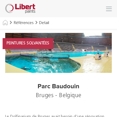
Libert
Se connecter
Paints
Chercher
Références
Detail
INDUSTRIE
PEINTURES SOLVANTÉES
BÂTIMENT
SOLS
SOLUTIONS D'HYGIÈNE
DILUANTS & DIVERS
Parc Baudouin
Bruges - Belgique
Distributeurs
Références
Le Dolfinarium de Bruges avait besoin d’une rénovation